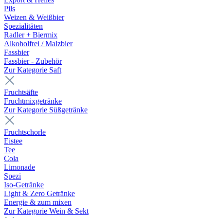
Pils
Weizen & Weißbier
Spezialitäten
Radler + Biermix
Alkoholfrei / Malzbier
Fassbier
Fassbier - Zubehör
Zur Kategorie Saft
Fruchtsäfte
Fruchtmixgetränke
Zur Kategorie Süßgetränke
Fruchtschorle
Eistee
Tee
Cola
Limonade
Spezi
Iso-Getränke
Light & Zero Getränke
Energie & zum mixen
Zur Kategorie Wein & Sekt