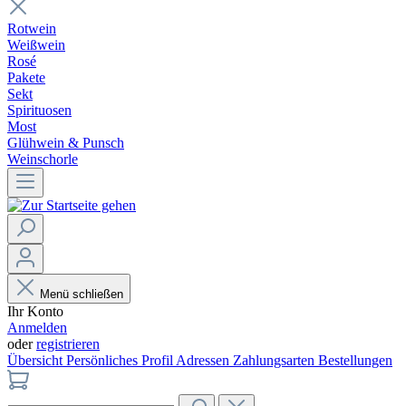
Rotwein
Weißwein
Rosé
Pakete
Sekt
Spirituosen
Most
Glühwein & Punsch
Weinschorle
Menü schließen
Ihr Konto
Anmelden
oder
registrieren
Übersicht
Persönliches Profil
Adressen
Zahlungsarten
Bestellungen