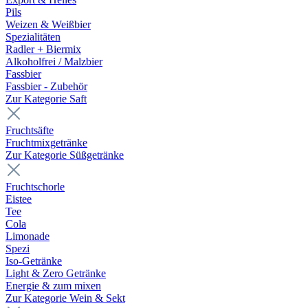
Pils
Weizen & Weißbier
Spezialitäten
Radler + Biermix
Alkoholfrei / Malzbier
Fassbier
Fassbier - Zubehör
Zur Kategorie Saft
Fruchtsäfte
Fruchtmixgetränke
Zur Kategorie Süßgetränke
Fruchtschorle
Eistee
Tee
Cola
Limonade
Spezi
Iso-Getränke
Light & Zero Getränke
Energie & zum mixen
Zur Kategorie Wein & Sekt