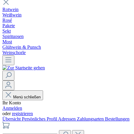
Rotwein
Weißwein
Rosé
Pakete
Sekt
Spirituosen
Most
Glühwein & Punsch
Weinschorle
Menü schließen
Ihr Konto
Anmelden
oder
registrieren
Übersicht
Persönliches Profil
Adressen
Zahlungsarten
Bestellungen