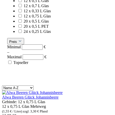
12 x 0,5 L Glas
12 x 0,7 L Glas
12 x 0,33 L Glas
12 x 0,75 L Glas
20 x 0,5 L Glas
20 x 0,5 L PET
24 x 0,25 L Glas
Preis
Minimal
€
–
Maximal
€
Topseller
Alwa Beeren Glück Johannisbeere
Gebinde:
12 x 0,75 L Glas
12 x 0,75 L Glas
Mehrweg
(1,55 € / Liter)
zzgl. 3,30 € Pfand