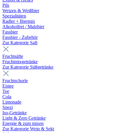
Pils
Weizen & Weißbier
Spezialitäten
Radler + Biermix
Alkoholfrei / Malzbier
Fassbier
Fassbier - Zubehör
Zur Kategorie Saft
Fruchtsäfte
Fruchtmixgetränke
Zur Kategorie Süßgetränke
Fruchtschorle
Eistee
Tee
Cola
Limonade
Spezi
Iso-Getränke
Light & Zero Getränke
Energie & zum mixen
Zur Kategorie Wein & Sekt