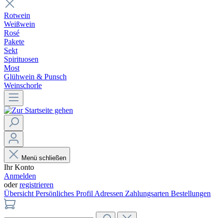
Rotwein
Weißwein
Rosé
Pakete
Sekt
Spirituosen
Most
Glühwein & Punsch
Weinschorle
Menü schließen
Ihr Konto
Anmelden
oder
registrieren
Übersicht
Persönliches Profil
Adressen
Zahlungsarten
Bestellungen