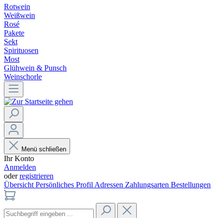
Rotwein
Weißwein
Rosé
Pakete
Sekt
Spirituosen
Most
Glühwein & Punsch
Weinschorle
Menü schließen
Ihr Konto
Anmelden
oder
registrieren
Übersicht
Persönliches Profil
Adressen
Zahlungsarten
Bestellungen