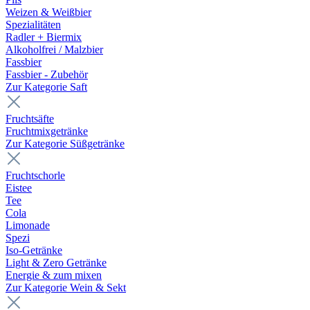
Weizen & Weißbier
Spezialitäten
Radler + Biermix
Alkoholfrei / Malzbier
Fassbier
Fassbier - Zubehör
Zur Kategorie Saft
Fruchtsäfte
Fruchtmixgetränke
Zur Kategorie Süßgetränke
Fruchtschorle
Eistee
Tee
Cola
Limonade
Spezi
Iso-Getränke
Light & Zero Getränke
Energie & zum mixen
Zur Kategorie Wein & Sekt