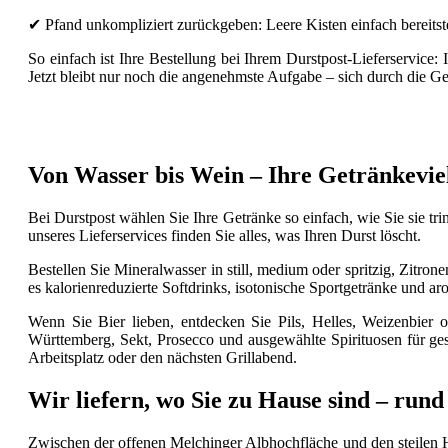
✔ Pfand unkompliziert zurückgeben: Leere Kisten einfach bereitste
So einfach ist Ihre Bestellung bei Ihrem Durstpost-Lieferservice: 
Jetzt bleibt nur noch die angenehmste Aufgabe – sich durch die G
Von Wasser bis Wein – Ihre Getränkeviel
Bei Durstpost wählen Sie Ihre Getränke so einfach, wie Sie sie tr
unseres Lieferservices finden Sie alles, was Ihren Durst löscht.
Bestellen Sie Mineralwasser in still, medium oder spritzig, Zit
es kalorienreduzierte Softdrinks, isotonische Sportgetränke und ar
Wenn Sie Bier lieben, entdecken Sie Pils, Helles, Weizenbie
Württemberg, Sekt, Prosecco und ausgewählte Spirituosen für ge
Arbeitsplatz oder den nächsten Grillabend.
Wir liefern, wo Sie zu Hause sind – run
Zwischen der offenen Melchinger Albhochfläche und den steilen Hä