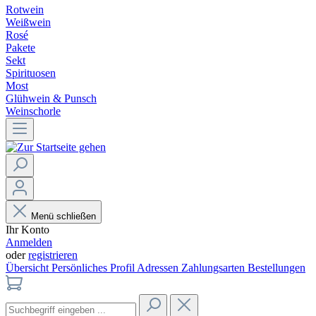
Rotwein
Weißwein
Rosé
Pakete
Sekt
Spirituosen
Most
Glühwein & Punsch
Weinschorle
Menü schließen
Ihr Konto
Anmelden
oder
registrieren
Übersicht
Persönliches Profil
Adressen
Zahlungsarten
Bestellungen