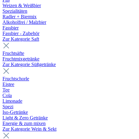
Weizen & Weißbier
Spezialitäten
Radler + Biermix
Alkoholfrei / Malzbier
Fassbier
Fassbier - Zubehör
Zur Kategorie Saft
Fruchtsäfte
Fruchtmixgetränke
Zur Kategorie Süßgetränke
Fruchtschorle
Eistee
Tee
Cola
Limonade
Spezi
Iso-Getränke
Light & Zero Getränke
Energie & zum mixen
Zur Kategorie Wein & Sekt