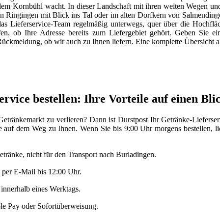
em Kornbühl wacht. In dieser Landschaft mit ihren weiten Wegen und s
n Ringingen mit Blick ins Tal oder im alten Dorfkern von Salmendinge
as Lieferservice-Team regelmäßig unterwegs, quer über die Hochfläc
n, ob Ihre Adresse bereits zum Liefergebiet gehört. Geben Sie einf
e Rückmeldung, ob wir auch zu Ihnen liefern. Eine komplette Übersicht al
vice bestellen: Ihre Vorteile auf einen Bli
 Getränkemarkt zu verlieren? Dann ist Durstpost Ihr Getränke-Liefers
ie auf dem Weg zu Ihnen. Wenn Sie bis 9:00 Uhr morgens bestellen, lie
etränke, nicht für den Transport nach Burladingen.
 per E-Mail bis 12:00 Uhr.
 innerhalb eines Werktags.
le Pay oder Sofortüberweisung.