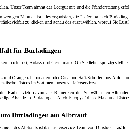
llen. Unser Team nimmt das Leergut mit, und die Pfanderstattung erfol
In wenigen Minuten ist alles organisiert, die Lieferung nach Burlading
etränkevielfalt zu klicken und genau das auszuwählen, worauf Sie Lust
falt für Burladingen
inken: nach Lust, Anlass und Geschmack. Ob Sie lieber spritziges Miner
ronen- und Orangen-Limonaden oder Cola und Saft-Schorlen aus Äpfeln 
omatische Eistees im Sortiment unseres Lieferservices.
r oder Radler, viele davon aus Brauereien der Schwäbischen Alb o
sellige Abende in Burladingen. Auch Energy-Drinks, Mate und Eistees 
d um Burladingen am Albtrauf
ngen des Albtraufs ist das Lieferservice-Team von Durstpost Tag für T