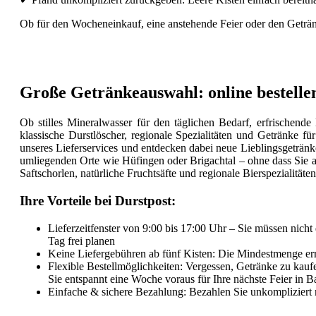
Ob für den Wocheneinkauf, eine anstehende Feier oder den Getränke
Große Getränkeauswahl: online bestellen
Ob stilles Mineralwasser für den täglichen Bedarf, erfrischend
klassische Durstlöscher, regionale Spezialitäten und Getränke f
unseres Lieferservices und entdecken dabei neue Lieblingsgeträn
umliegenden Orte wie Hüfingen oder Brigachtal – ohne dass Sie auc
Saftschorlen, natürliche Fruchtsäfte und regionale Bierspezialitäte
Ihre Vorteile bei Durstpost:
Lieferzeitfenster von 9:00 bis 17:00 Uhr – Sie müssen nic
Tag frei planen
Keine Liefergebühren ab fünf Kisten: Die Mindestmenge erre
Flexible Bestellmöglichkeiten: Vergessen, Getränke zu kauf
Sie entspannt eine Woche voraus für Ihre nächste Feier in 
Einfache & sichere Bezahlung: Bezahlen Sie unkompliziert 