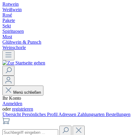
Rotwein
Weißwein
Rosé
Pakete
Sekt
Spirituosen
Most
Glühwein & Punsch
Weinschorle
Menü schließen
Ihr Konto
Anmelden
oder
registrieren
Übersicht
Persönliches Profil
Adressen
Zahlungsarten
Bestellungen