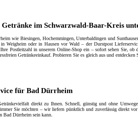
für Getränke im Schwarzwald-Baar-Kreis un
ürrheim wie Biesingen, Hochemmingen, Unterbaldingen und Sunthausen
in Weigheim oder in Hausen vor Wald – der Durstpost Lieferservic
hre Postleitzahl in unserem Online-Shop ein – sofort sehen Sie, ob d
ssfreien Getränkeeinkauf. Probieren Sie es gleich aus und entdecken Si
ervice für Bad Dürrheim
etränkevielfalt direkt zu Ihnen. Schnell, günstig und ohne Umweg
mer Sie möchten – wir liefern pünktlich und zuverlässig direkt vor 
 in Bad Dürrheim sein kann.