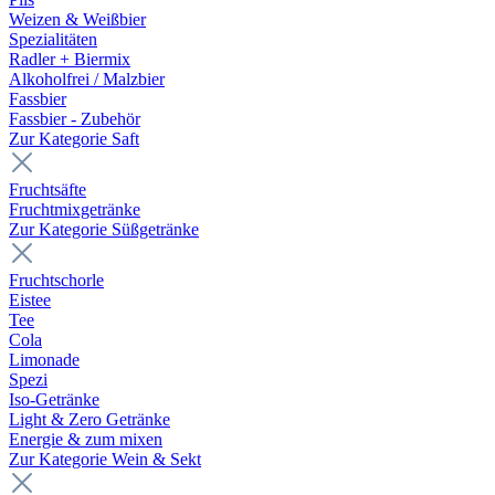
Weizen & Weißbier
Spezialitäten
Radler + Biermix
Alkoholfrei / Malzbier
Fassbier
Fassbier - Zubehör
Zur Kategorie Saft
Fruchtsäfte
Fruchtmixgetränke
Zur Kategorie Süßgetränke
Fruchtschorle
Eistee
Tee
Cola
Limonade
Spezi
Iso-Getränke
Light & Zero Getränke
Energie & zum mixen
Zur Kategorie Wein & Sekt