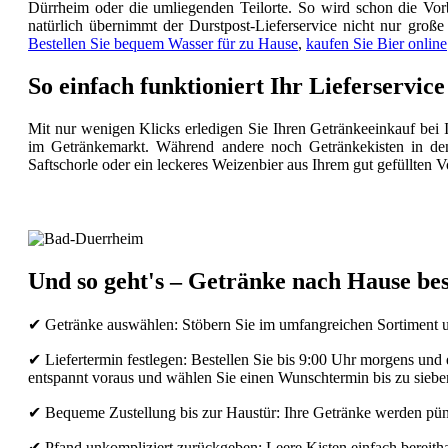
Dürrheim oder die umliegenden Teilorte. So wird schon die Vorb
natürlich übernimmt der Durstpost-Lieferservice nicht nur große
Bestellen Sie bequem Wasser für zu Hause
,
kaufen Sie Bier online
So einfach funktioniert Ihr Lieferservi
Mit nur wenigen Klicks erledigen Sie Ihren Getränkeeinkauf bei
im Getränkemarkt. Während andere noch Getränkekisten in den
Saftschorle oder ein leckeres Weizenbier aus Ihrem gut gefüllten Vo
Und so geht's – Getränke nach Hause best
✔ Getränke auswählen: Stöbern Sie im umfangreichen Sortiment uns
✔ Liefertermin festlegen: Bestellen Sie bis 9:00 Uhr morgens und
entspannt voraus und wählen Sie einen Wunschtermin bis zu siebe
✔ Bequeme Zustellung bis zur Haustür: Ihre Getränke werden pün
✔ Pfand unkompliziert zurückgeben: Leere Kisten einfach bereithal