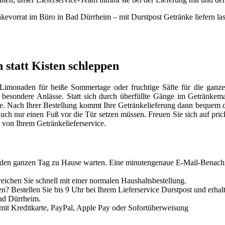
vorrat im Büro in Bad Dürrheim – mit Durstpost Getränke liefern lassen 
 statt Kisten schleppen
e Limonaden für heiße Sommertage oder fruchtige Säfte für die ganz
ür besondere Anlässe. Statt sich durch überfüllte Gänge im Getränke
ke. Nach Ihrer Bestellung kommt Ihre Getränkelieferung dann bequem 
h nur einen Fuß vor die Tür setzen müssen. Freuen Sie sich auf pricke
n von Ihrem Getränkelieferservice.
ht den ganzen Tag zu Hause warten. Eine minutengenaue E-Mail-Benachri
ichen Sie schnell mit einer normalen Haushaltsbestellung.
en? Bestellen Sie bis 9 Uhr bei Ihrem Lieferservice Durstpost und erha
Bad Dürrheim.
mit Kreditkarte, PayPal, Apple Pay oder Sofortüberweisung