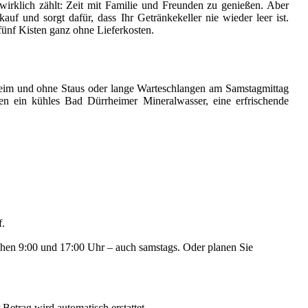
wirklich zählt: Zeit mit Familie und Freunden zu genießen. Aber
uf und sorgt dafür, dass Ihr Getränkekeller nie wieder leer ist.
fünf Kisten ganz ohne Lieferkosten.
rheim und ohne Staus oder lange Warteschlangen am Samstagmittag
n ein kühles Bad Dürrheimer Mineralwasser, eine erfrischende
f.
schen 9:00 und 17:00 Uhr – auch samstags. Oder planen Sie
Betrag wird automatisch erstattet.