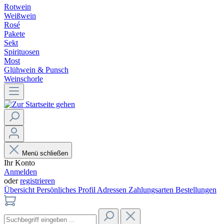
Rotwein
Weißwein
Rosé
Pakete
Sekt
Spirituosen
Most
Glühwein & Punsch
Weinschorle
Menü schließen
Ihr Konto
Anmelden
oder
registrieren
Übersicht
Persönliches Profil
Adressen
Zahlungsarten
Bestellungen