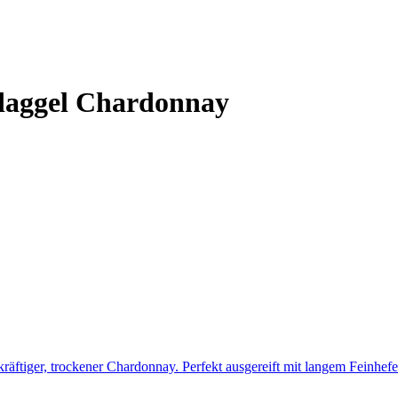
gdaggel Chardonnay
räftiger, trockener Chardonnay. Perfekt ausgereift mit langem Feinhe