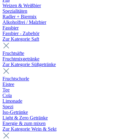
Weizen & Weißbier
Spezialitäten
Radler + Biermix
Alkoholfrei / Malzbier
Fassbier
Fassbier - Zubehör
Zur Kategorie Saft
Fruchtsäfte
Fruchtmixgetränke
Zur Kategorie Süßgetränke
Fruchtschorle
Eistee
Tee
Cola
Limonade
Spezi
Iso-Getränke
Light & Zero Getränke
Energie & zum mixen
Zur Kategorie Wein & Sekt