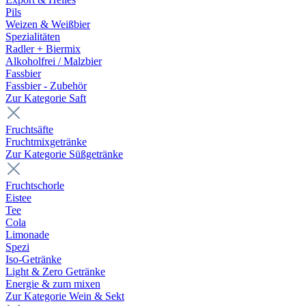
Pils
Weizen & Weißbier
Spezialitäten
Radler + Biermix
Alkoholfrei / Malzbier
Fassbier
Fassbier - Zubehör
Zur Kategorie Saft
Fruchtsäfte
Fruchtmixgetränke
Zur Kategorie Süßgetränke
Fruchtschorle
Eistee
Tee
Cola
Limonade
Spezi
Iso-Getränke
Light & Zero Getränke
Energie & zum mixen
Zur Kategorie Wein & Sekt