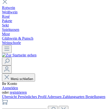
Rotwein
Weißwein
Rosé
Pakete
Sekt
Spirituosen
Most
Glühwein & Punsch
Weinschorle
Menü schließen
Ihr Konto
Anmelden
oder
registrieren
Übersicht
Persönliches Profil
Adressen
Zahlungsarten
Bestellungen