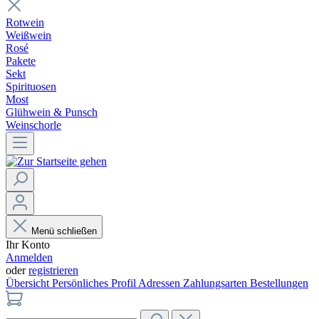
Rotwein
Weißwein
Rosé
Pakete
Sekt
Spirituosen
Most
Glühwein & Punsch
Weinschorle
Menü schließen
Ihr Konto
Anmelden
oder
registrieren
Übersicht
Persönliches Profil
Adressen
Zahlungsarten
Bestellungen