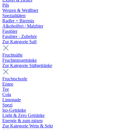
Pils
Weizen & Weißbier
Spezialitäten
Radler + Biermix
Alkoholfrei / Malzbier
Fassbier
Fassbier - Zubehör
Zur Kategorie Saft
Fruchtsäfte
Fruchtmixgetränke
Zur Kategorie Süßgetränke
Fruchtschorle
Eistee
Tee
Cola
Limonade
Spezi
Iso-Getränke
Light & Zero Getränke
Energie & zum mixen
Zur Kategorie Wein & Sekt