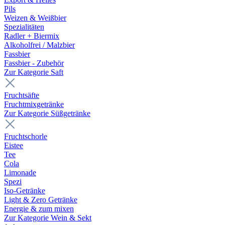
Pils
Weizen & Weißbier
Spezialitäten
Radler + Biermix
Alkoholfrei / Malzbier
Fassbier
Fassbier - Zubehör
Zur Kategorie Saft
Fruchtsäfte
Fruchtmixgetränke
Zur Kategorie Süßgetränke
Fruchtschorle
Eistee
Tee
Cola
Limonade
Spezi
Iso-Getränke
Light & Zero Getränke
Energie & zum mixen
Zur Kategorie Wein & Sekt