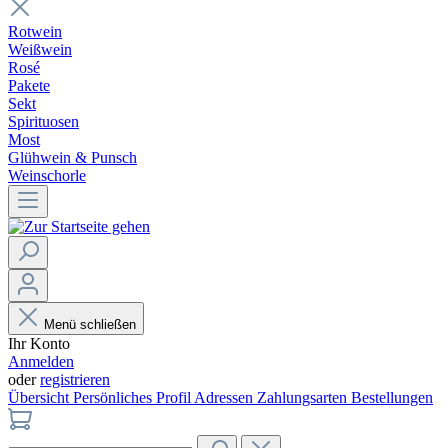
Rotwein
Weißwein
Rosé
Pakete
Sekt
Spirituosen
Most
Glühwein & Punsch
Weinschorle
Menü schließen
Ihr Konto
Anmelden
oder
registrieren
Übersicht
Persönliches Profil
Adressen
Zahlungsarten
Bestellungen