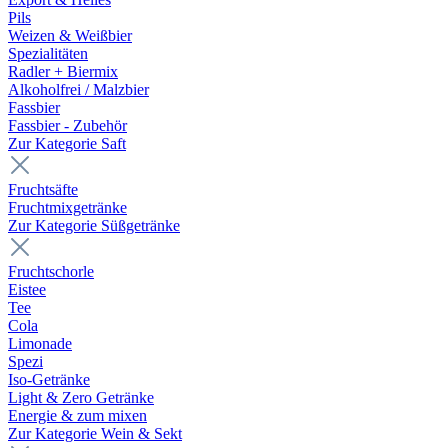
Pils
Weizen & Weißbier
Spezialitäten
Radler + Biermix
Alkoholfrei / Malzbier
Fassbier
Fassbier - Zubehör
Zur Kategorie Saft
Fruchtsäfte
Fruchtmixgetränke
Zur Kategorie Süßgetränke
Fruchtschorle
Eistee
Tee
Cola
Limonade
Spezi
Iso-Getränke
Light & Zero Getränke
Energie & zum mixen
Zur Kategorie Wein & Sekt