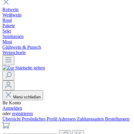
Rotwein
Weißwein
Rosé
Pakete
Sekt
Spirituosen
Most
Glühwein & Punsch
Weinschorle
Menü schließen
Ihr Konto
Anmelden
oder
registrieren
Übersicht
Persönliches Profil
Adressen
Zahlungsarten
Bestellungen