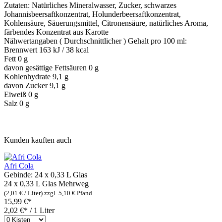
Zutaten: Natürliches Mineralwasser, Zucker, schwarzes
Johannisbeersaftkonzentrat, Holunderbeersaftkonzentrat,
Kohlensäure, Säuerungsmittel, Citronensäure, natürliches Aroma,
färbendes Konzentrat aus Karotte
Nähwertangaben ( Durchschnittlicher ) Gehalt pro 100 ml:
Brennwert 163 kJ / 38 kcal
Fett 0 g
davon gesättige Fettsäuren 0 g
Kohlenhydrate 9,1 g
davon Zucker 9,1 g
Eiweiß 0 g
Salz 0 g
Kunden kauften auch
Afri Cola
Gebinde:
24 x 0,33 L Glas
24 x 0,33 L Glas
Mehrweg
(2,01 € / Liter)
zzgl. 5,10 € Pfand
15,99 €*
2,02 €* / 1 Liter