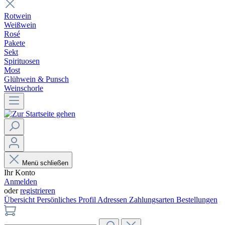
Rotwein
Weißwein
Rosé
Pakete
Sekt
Spirituosen
Most
Glühwein & Punsch
Weinschorle
Menü schließen
Ihr Konto
Anmelden
oder
registrieren
Übersicht
Persönliches Profil
Adressen
Zahlungsarten
Bestellungen