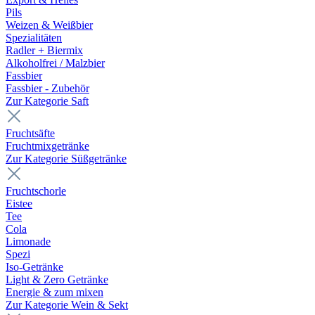
Pils
Weizen & Weißbier
Spezialitäten
Radler + Biermix
Alkoholfrei / Malzbier
Fassbier
Fassbier - Zubehör
Zur Kategorie Saft
Fruchtsäfte
Fruchtmixgetränke
Zur Kategorie Süßgetränke
Fruchtschorle
Eistee
Tee
Cola
Limonade
Spezi
Iso-Getränke
Light & Zero Getränke
Energie & zum mixen
Zur Kategorie Wein & Sekt