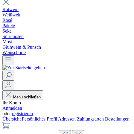
Rotwein
Weißwein
Rosé
Pakete
Sekt
Spirituosen
Most
Glühwein & Punsch
Weinschorle
Menü schließen
Ihr Konto
Anmelden
oder
registrieren
Übersicht
Persönliches Profil
Adressen
Zahlungsarten
Bestellungen