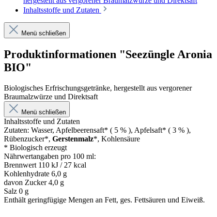
hergestellt aus vergorener Braumalzwürze und Direktsaft
Inhaltsstoffe und Zutaten
Menü schließen
Produktinformationen "Seezüngle Aronia
BIO"
Biologisches Erfrischungsgetränke, hergestellt aus vergorener
Braumalzwürze und Direktsaft
Menü schließen
Inhaltsstoffe und Zutaten
Zutaten: Wasser, Apfelbeerensaft* ( 5 % ), Apfelsaft* ( 3 % ),
Rübenzucker*,
Gerstenmalz
*, Kohlensäure
* Biologisch erzeugt
Nährwertangaben pro 100 ml:
Brennwert 110 kJ / 27 kcal
Kohlenhydrate 6,0 g
davon Zucker 4,0 g
Salz 0 g
Enthält geringfügige Mengen an Fett, ges. Fettsäuren und Eiweiß.