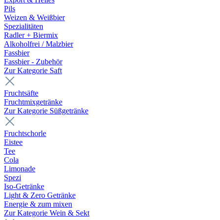
Pils
Weizen & Weißbier
Spezialitäten
Radler + Biermix
Alkoholfrei / Malzbier
Fassbier
Fassbier - Zubehör
Zur Kategorie Saft
Fruchtsäfte
Fruchtmixgetränke
Zur Kategorie Süßgetränke
Fruchtschorle
Eistee
Tee
Cola
Limonade
Spezi
Iso-Getränke
Light & Zero Getränke
Energie & zum mixen
Zur Kategorie Wein & Sekt