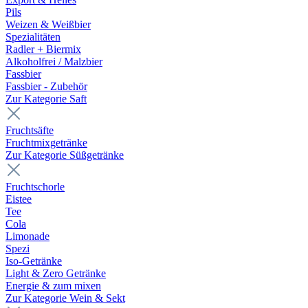
Pils
Weizen & Weißbier
Spezialitäten
Radler + Biermix
Alkoholfrei / Malzbier
Fassbier
Fassbier - Zubehör
Zur Kategorie Saft
Fruchtsäfte
Fruchtmixgetränke
Zur Kategorie Süßgetränke
Fruchtschorle
Eistee
Tee
Cola
Limonade
Spezi
Iso-Getränke
Light & Zero Getränke
Energie & zum mixen
Zur Kategorie Wein & Sekt