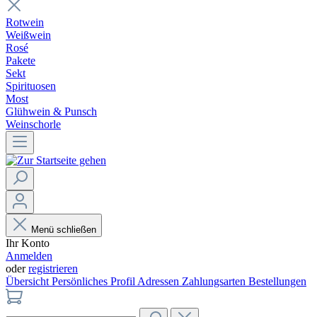
Rotwein
Weißwein
Rosé
Pakete
Sekt
Spirituosen
Most
Glühwein & Punsch
Weinschorle
Menü schließen
Ihr Konto
Anmelden
oder
registrieren
Übersicht
Persönliches Profil
Adressen
Zahlungsarten
Bestellungen