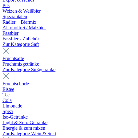
Pils
Weizen & Weißbier
Spezialitäten
Radler + Biermix
Alkoholfrei / Malzbier
Fassbier
Fassbier - Zubehör
Zur Kategorie Saft
Fruchtsäfte
Fruchtmixgetränke
Zur Kategorie Süßgetränke
Fruchtschorle
Eistee
Tee
Cola
Limonade
Spezi
Iso-Getränke
Light & Zero Getränke
Energie & zum mixen
Zur Kategorie Wein & Sekt