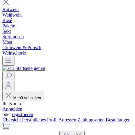
Rotwein
Weißwein
Rosé
Pakete
Sekt
Spirituosen
Most
Glühwein & Punsch
Weinschorle
Menü schließen
Ihr Konto
Anmelden
oder
registrieren
Übersicht
Persönliches Profil
Adressen
Zahlungsarten
Bestellungen