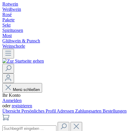
Rotwein
Weißwein
Rosé
Pakete
Sekt
Spirituosen
Most
Glühwein & Punsch
Weinschorle
Menü schließen
Ihr Konto
Anmelden
oder
registrieren
Übersicht
Persönliches Profil
Adressen
Zahlungsarten
Bestellungen