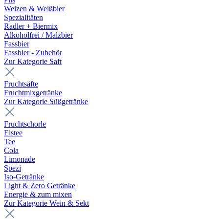
Weizen & Weißbier
Spezialitäten
Radler + Biermix
Alkoholfrei / Malzbier
Fassbier
Fassbier - Zubehör
Zur Kategorie Saft
Fruchtsäfte
Fruchtmixgetränke
Zur Kategorie Süßgetränke
Fruchtschorle
Eistee
Tee
Cola
Limonade
Spezi
Iso-Getränke
Light & Zero Getränke
Energie & zum mixen
Zur Kategorie Wein & Sekt