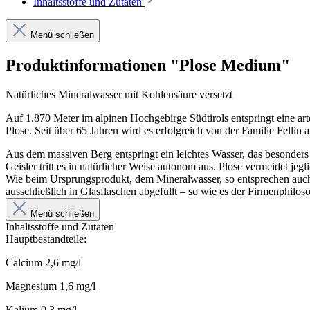
Inhaltsstoffe und Zutaten
Menü schließen
Produktinformationen "Plose Medium"
Natürliches Mineralwasser mit Kohlensäure versetzt
Auf 1.870 Meter im alpinen Hochgebirge Südtirols entspringt eine a
Plose. Seit über 65 Jahren wird es erfolgreich von der Familie Fellin a
Aus dem massiven Berg entspringt ein leichtes Wasser, das besonders 
Geisler tritt es in natürlicher Weise autonom aus. Plose vermeidet jeg
Wie beim Ursprungsprodukt, dem Mineralwasser, so entsprechen auch
ausschließlich in Glasflaschen abgefüllt – so wie es der Firmenphiloso
Menü schließen
Inhaltsstoffe und Zutaten
Hauptbestandteile:
Calcium 2,6 mg/l
Magnesium 1,6 mg/l
Kalium 0,3 mg/l