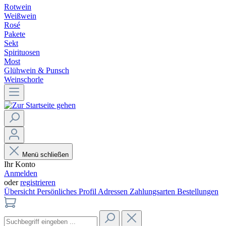
Rotwein
Weißwein
Rosé
Pakete
Sekt
Spirituosen
Most
Glühwein & Punsch
Weinschorle
Menü schließen
Ihr Konto
Anmelden
oder
registrieren
Übersicht
Persönliches Profil
Adressen
Zahlungsarten
Bestellungen