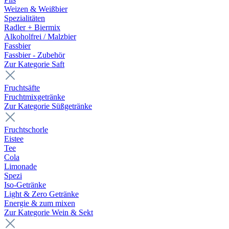
Weizen & Weißbier
Spezialitäten
Radler + Biermix
Alkoholfrei / Malzbier
Fassbier
Fassbier - Zubehör
Zur Kategorie Saft
Fruchtsäfte
Fruchtmixgetränke
Zur Kategorie Süßgetränke
Fruchtschorle
Eistee
Tee
Cola
Limonade
Spezi
Iso-Getränke
Light & Zero Getränke
Energie & zum mixen
Zur Kategorie Wein & Sekt