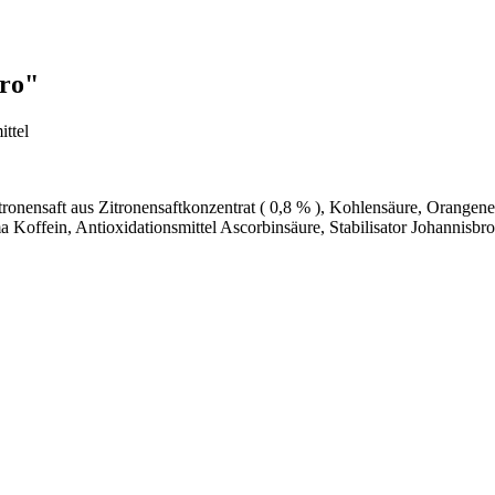
ero"
ttel
tronensaft aus Zitronensaftkonzentrat ( 0,8 % ), Kohlensäure, Orangen
a Koffein, Antioxidationsmittel Ascorbinsäure, Stabilisator Johannisbr