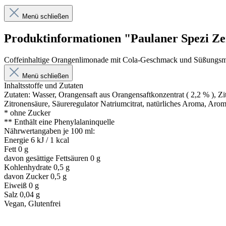
Menü schließen
Produktinformationen "Paulaner Spezi Z
Coffeinhaltige Orangenlimonade mit Cola-Geschmack und Süßungsmi
Menü schließen
Inhaltsstoffe und Zutaten
Zutaten: Wasser, Orangensaft aus Orangensaftkonzentrat ( 2,2 % ), Zi
Zitronensäure, Säureregulator Natriumcitrat, natürliches Aroma, Arom
* ohne Zucker
** Enthält eine Phenylalaninquelle
Nährwertangaben je 100 ml:
Energie 6 kJ / 1 kcal
Fett 0 g
davon gesättige Fettsäuren 0 g
Kohlenhydrate 0,5 g
davon Zucker 0,5 g
Eiweiß 0 g
Salz 0,04 g
Vegan, Glutenfrei