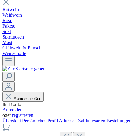
Rotwein
Weißwein
Rosé
Pakete
Sekt
Spirituosen
Most
Glühwein & Punsch
Weinschorle
Menü schließen
Ihr Konto
Anmelden
oder
registrieren
Übersicht
Persönliches Profil
Adressen
Zahlungsarten
Bestellungen