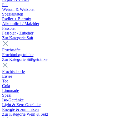
Pils
Weizen & Weißbier
Spezialitäten
Radler + Biermix
Alkoholfrei / Malzbier
Fassbier
Fassbier - Zubehör
Zur Kategorie Saft
Fruchtsäfte
Fruchtmixgetränke
Zur Kategorie Süßgetränke
Fruchtschorle
Eistee
Tee
Cola
Limonade
Spezi
Iso-Getränke
Light & Zero Getränke
Energie & zum mixen
Zur Kategorie Wein & Sekt