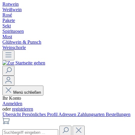
Rotwein
Weißwein
Rosé
Pakete
Sekt
Spirituosen
Most
Glühwein & Punsch
Weinschorle
Menü schließen
Ihr Konto
Anmelden
oder
registrieren
Übersicht
Persönliches Profil
Adressen
Zahlungsarten
Bestellungen