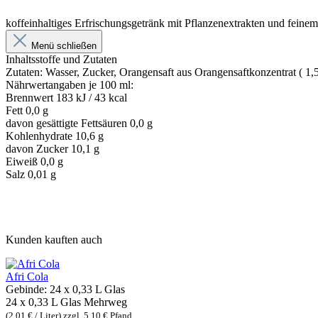
koffeinhaltiges Erfrischungsgetränk mit Pflanzenextrakten und fei
Menü schließen
Inhaltsstoffe und Zutaten
Zutaten: Wasser, Zucker, Orangensaft aus Orangensaftkonzentrat ( 1,
Nährwertangaben je 100 ml:
Brennwert 183 kJ / 43 kcal
Fett 0,0 g
davon gesättigte Fettsäuren 0,0 g
Kohlenhydrate 10,6 g
davon Zucker 10,1 g
Eiweiß 0,0 g
Salz 0,01 g
Kunden kauften auch
Afri Cola
Gebinde:
24 x 0,33 L Glas
24 x 0,33 L Glas
Mehrweg
(2,01 € / Liter)
zzgl. 5,10 € Pfand