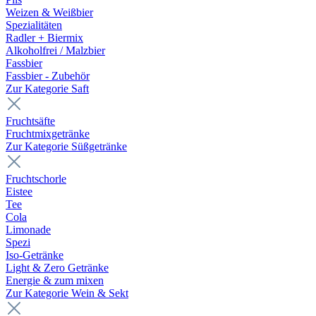
Weizen & Weißbier
Spezialitäten
Radler + Biermix
Alkoholfrei / Malzbier
Fassbier
Fassbier - Zubehör
Zur Kategorie Saft
Fruchtsäfte
Fruchtmixgetränke
Zur Kategorie Süßgetränke
Fruchtschorle
Eistee
Tee
Cola
Limonade
Spezi
Iso-Getränke
Light & Zero Getränke
Energie & zum mixen
Zur Kategorie Wein & Sekt