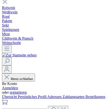
Rotwein
Weißwein
Rosé
Pakete
Sekt
Spirituosen
Most
Glühwein & Punsch
Weinschorle
Menü schließen
Ihr Konto
Anmelden
oder
registrieren
Übersicht
Persönliches Profil
Adressen
Zahlungsarten
Bestellungen