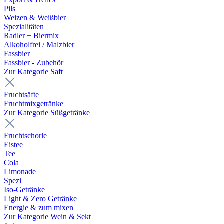
Pils
Weizen & Weißbier
Spezialitäten
Radler + Biermix
Alkoholfrei / Malzbier
Fassbier
Fassbier - Zubehör
Zur Kategorie Saft
Fruchtsäfte
Fruchtmixgetränke
Zur Kategorie Süßgetränke
Fruchtschorle
Eistee
Tee
Cola
Limonade
Spezi
Iso-Getränke
Light & Zero Getränke
Energie & zum mixen
Zur Kategorie Wein & Sekt