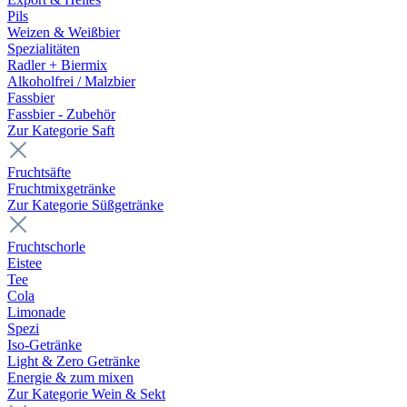
Pils
Weizen & Weißbier
Spezialitäten
Radler + Biermix
Alkoholfrei / Malzbier
Fassbier
Fassbier - Zubehör
Zur Kategorie Saft
Fruchtsäfte
Fruchtmixgetränke
Zur Kategorie Süßgetränke
Fruchtschorle
Eistee
Tee
Cola
Limonade
Spezi
Iso-Getränke
Light & Zero Getränke
Energie & zum mixen
Zur Kategorie Wein & Sekt