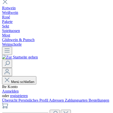
Rotwein
Weißwein
Rosé
Pakete
Sekt
Spirituosen
Most
Glühwein & Punsch
Weinschorle
Menü schließen
Ihr Konto
Anmelden
oder
registrieren
Übersicht
Persönliches Profil
Adressen
Zahlungsarten
Bestellungen