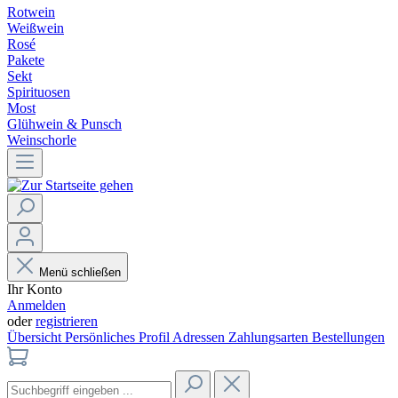
Rotwein
Weißwein
Rosé
Pakete
Sekt
Spirituosen
Most
Glühwein & Punsch
Weinschorle
Menü schließen
Ihr Konto
Anmelden
oder
registrieren
Übersicht
Persönliches Profil
Adressen
Zahlungsarten
Bestellungen