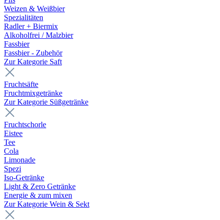
Weizen & Weißbier
Spezialitäten
Radler + Biermix
Alkoholfrei / Malzbier
Fassbier
Fassbier - Zubehör
Zur Kategorie Saft
Fruchtsäfte
Fruchtmixgetränke
Zur Kategorie Süßgetränke
Fruchtschorle
Eistee
Tee
Cola
Limonade
Spezi
Iso-Getränke
Light & Zero Getränke
Energie & zum mixen
Zur Kategorie Wein & Sekt