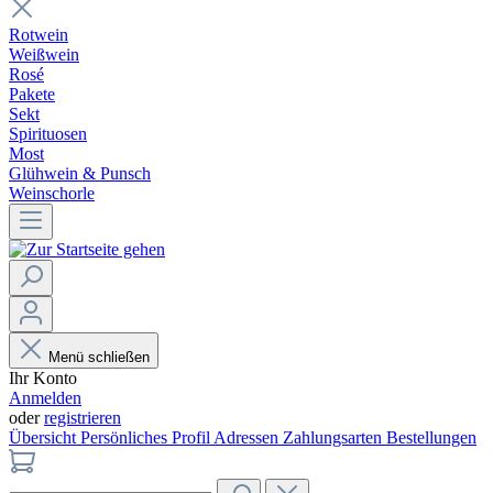
Rotwein
Weißwein
Rosé
Pakete
Sekt
Spirituosen
Most
Glühwein & Punsch
Weinschorle
Menü schließen
Ihr Konto
Anmelden
oder
registrieren
Übersicht
Persönliches Profil
Adressen
Zahlungsarten
Bestellungen