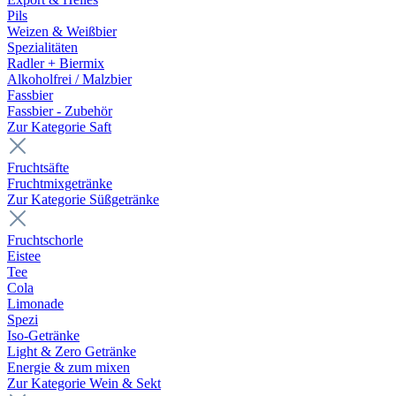
Pils
Weizen & Weißbier
Spezialitäten
Radler + Biermix
Alkoholfrei / Malzbier
Fassbier
Fassbier - Zubehör
Zur Kategorie Saft
Fruchtsäfte
Fruchtmixgetränke
Zur Kategorie Süßgetränke
Fruchtschorle
Eistee
Tee
Cola
Limonade
Spezi
Iso-Getränke
Light & Zero Getränke
Energie & zum mixen
Zur Kategorie Wein & Sekt