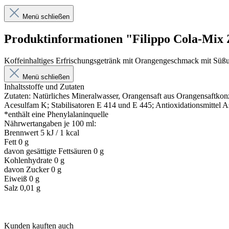
Menü schließen
Produktinformationen "Filippo Cola-Mix
Koffeinhaltiges Erfrischungsgetränk mit Orangengeschmack mit Süßu
Menü schließen
Inhaltsstoffe und Zutaten
Zutaten: Natürliches Mineralwasser, Orangensaft aus Orangensaftkon
Acesulfam K; Stabilisatoren E 414 und E 445; Antioxidationsmittel A
*enthält eine Phenylalaninquelle
Nährwertangaben je 100 ml:
Brennwert 5 kJ / 1 kcal
Fett 0 g
davon gesättigte Fettsäuren 0 g
Kohlenhydrate 0 g
davon Zucker 0 g
Eiweiß 0 g
Salz 0,01 g
Kunden kauften auch