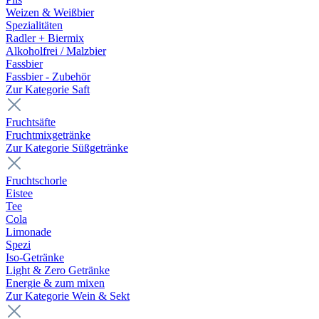
Weizen & Weißbier
Spezialitäten
Radler + Biermix
Alkoholfrei / Malzbier
Fassbier
Fassbier - Zubehör
Zur Kategorie Saft
Fruchtsäfte
Fruchtmixgetränke
Zur Kategorie Süßgetränke
Fruchtschorle
Eistee
Tee
Cola
Limonade
Spezi
Iso-Getränke
Light & Zero Getränke
Energie & zum mixen
Zur Kategorie Wein & Sekt