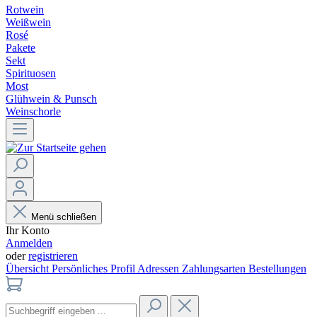
Rotwein
Weißwein
Rosé
Pakete
Sekt
Spirituosen
Most
Glühwein & Punsch
Weinschorle
Menü schließen
Ihr Konto
Anmelden
oder
registrieren
Übersicht
Persönliches Profil
Adressen
Zahlungsarten
Bestellungen