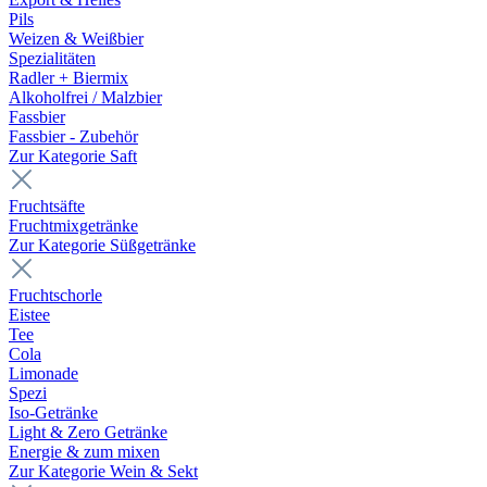
Pils
Weizen & Weißbier
Spezialitäten
Radler + Biermix
Alkoholfrei / Malzbier
Fassbier
Fassbier - Zubehör
Zur Kategorie Saft
Fruchtsäfte
Fruchtmixgetränke
Zur Kategorie Süßgetränke
Fruchtschorle
Eistee
Tee
Cola
Limonade
Spezi
Iso-Getränke
Light & Zero Getränke
Energie & zum mixen
Zur Kategorie Wein & Sekt