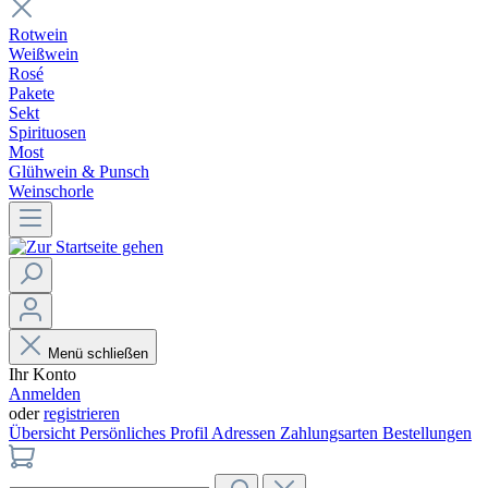
Rotwein
Weißwein
Rosé
Pakete
Sekt
Spirituosen
Most
Glühwein & Punsch
Weinschorle
Menü schließen
Ihr Konto
Anmelden
oder
registrieren
Übersicht
Persönliches Profil
Adressen
Zahlungsarten
Bestellungen