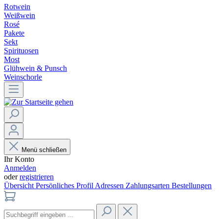
Rotwein
Weißwein
Rosé
Pakete
Sekt
Spirituosen
Most
Glühwein & Punsch
Weinschorle
Menü schließen
Ihr Konto
Anmelden
oder
registrieren
Übersicht
Persönliches Profil
Adressen
Zahlungsarten
Bestellungen