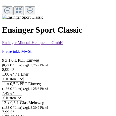
Ensinger Sport Classic
Ensinger Mineral-Heilquellen GmbH
Preise inkl. MwSt.
9 x 1,0 L PET
Einweg
(0,99 € / Liter)
zzgl. 3,75 € Pfand
8,99 €*
1,00 €* / 1 Liter
11 x 0,5 L PET
Einweg
(1,36 € / Liter)
zzgl. 4,25 € Pfand
7,49 €*
12 x 0,5 L Glas
Mehrweg
(1,33 € / Liter)
zzgl. 3,30 € Pfand
7,99 €*