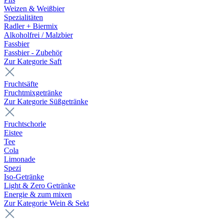
Weizen & Weißbier
Spezialitäten
Radler + Biermix
Alkoholfrei / Malzbier
Fassbier
Fassbier - Zubehör
Zur Kategorie Saft
Fruchtsäfte
Fruchtmixgetränke
Zur Kategorie Süßgetränke
Fruchtschorle
Eistee
Tee
Cola
Limonade
Spezi
Iso-Getränke
Light & Zero Getränke
Energie & zum mixen
Zur Kategorie Wein & Sekt