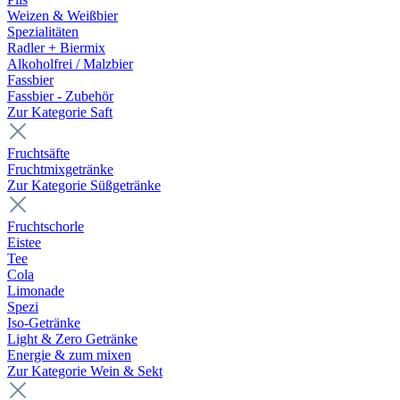
Weizen & Weißbier
Spezialitäten
Radler + Biermix
Alkoholfrei / Malzbier
Fassbier
Fassbier - Zubehör
Zur Kategorie Saft
Fruchtsäfte
Fruchtmixgetränke
Zur Kategorie Süßgetränke
Fruchtschorle
Eistee
Tee
Cola
Limonade
Spezi
Iso-Getränke
Light & Zero Getränke
Energie & zum mixen
Zur Kategorie Wein & Sekt