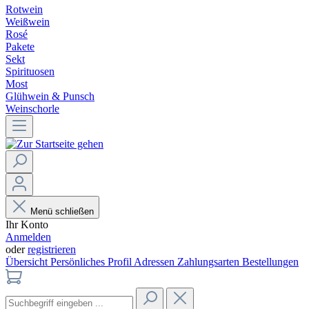
Rotwein
Weißwein
Rosé
Pakete
Sekt
Spirituosen
Most
Glühwein & Punsch
Weinschorle
Menü schließen
Ihr Konto
Anmelden
oder
registrieren
Übersicht
Persönliches Profil
Adressen
Zahlungsarten
Bestellungen