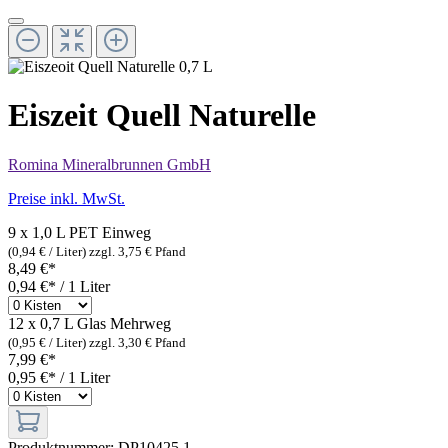
Eiszeit Quell Naturelle
Romina Mineralbrunnen GmbH
Preise inkl. MwSt.
9 x 1,0 L PET
Einweg
(0,94 € / Liter)
zzgl. 3,75 € Pfand
8,49 €*
0,94 €* / 1 Liter
12 x 0,7 L Glas
Mehrweg
(0,95 € / Liter)
zzgl. 3,30 € Pfand
7,99 €*
0,95 €* / 1 Liter
Produktnummer:
DP10425.1