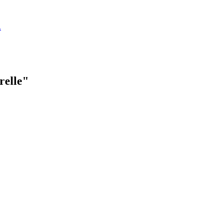
.
relle"