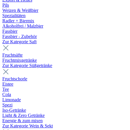
Pils
Weizen & Weißbier
Spezialitäten
Radler + Biermix
Alkoholfrei / Malzbier
Fassbier
Fassbier - Zubehör
Zur Kategorie Saft
Fruchtsäfte
Fruchtmixgetränke
Zur Kategorie Süßgetränke
Fruchtschorle
Eistee
Tee
Cola
Limonade
Spezi
Iso-Getränke
Light & Zero Getränke
Energie & zum mixen
Zur Kategorie Wein & Sekt