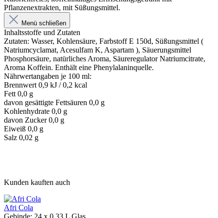
Pflanzenextrakten, mit Süßungsmittel.
Menü schließen
Inhaltsstoffe und Zutaten
Zutaten: Wasser, Kohlensäure, Farbstoff E 150d, Süßungsmittel (
Natriumcyclamat, Acesulfam K, Aspartam ), Säuerungsmittel
Phosphorsäure, natürliches Aroma, Säureregulator Natriumcitrate,
Aroma Koffein. Enthält eine Phenylalaninquelle.
Nährwertangaben je 100 ml:
Brennwert 0,9 kJ / 0,2 kcal
Fett 0,0 g
davon gesättigte Fettsäuren 0,0 g
Kohlenhydrate 0,0 g
davon Zucker 0,0 g
Eiweiß 0,0 g
Salz 0,02 g
Kunden kauften auch
Afri Cola
Gebinde:
24 x 0,33 L Glas