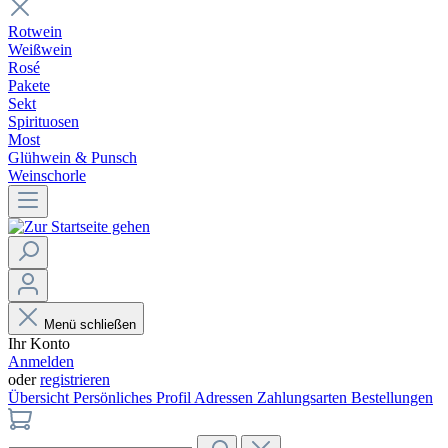
Rotwein
Weißwein
Rosé
Pakete
Sekt
Spirituosen
Most
Glühwein & Punsch
Weinschorle
Menü schließen
Ihr Konto
Anmelden
oder
registrieren
Übersicht
Persönliches Profil
Adressen
Zahlungsarten
Bestellungen