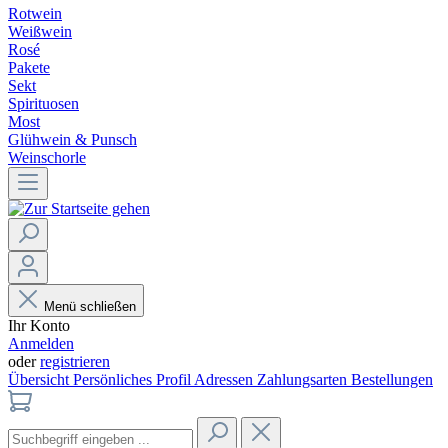
Rotwein
Weißwein
Rosé
Pakete
Sekt
Spirituosen
Most
Glühwein & Punsch
Weinschorle
Menü schließen
Ihr Konto
Anmelden
oder
registrieren
Übersicht
Persönliches Profil
Adressen
Zahlungsarten
Bestellungen