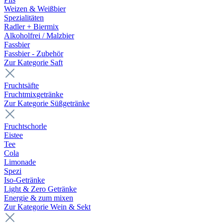
Weizen & Weißbier
Spezialitäten
Radler + Biermix
Alkoholfrei / Malzbier
Fassbier
Fassbier - Zubehör
Zur Kategorie Saft
Fruchtsäfte
Fruchtmixgetränke
Zur Kategorie Süßgetränke
Fruchtschorle
Eistee
Tee
Cola
Limonade
Spezi
Iso-Getränke
Light & Zero Getränke
Energie & zum mixen
Zur Kategorie Wein & Sekt