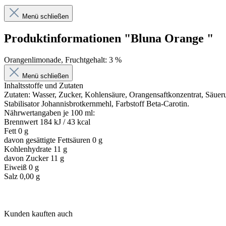
Menü schließen
Produktinformationen "Bluna Orange "
Orangenlimonade, Fruchtgehalt: 3 %
Menü schließen
Inhaltsstoffe und Zutaten
Zutaten: Wasser, Zucker, Kohlensäure, Orangensaftkonzentrat, Säueru
Stabilisator Johannisbrotkernmehl, Farbstoff Beta-Carotin.
Nährwertangaben je 100 ml:
Brennwert 184 kJ / 43 kcal
Fett 0 g
davon gesättigte Fettsäuren 0 g
Kohlenhydrate 11 g
davon Zucker 11 g
Eiweiß 0 g
Salz 0,00 g
Kunden kauften auch