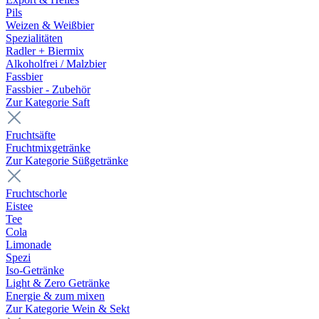
Pils
Weizen & Weißbier
Spezialitäten
Radler + Biermix
Alkoholfrei / Malzbier
Fassbier
Fassbier - Zubehör
Zur Kategorie Saft
Fruchtsäfte
Fruchtmixgetränke
Zur Kategorie Süßgetränke
Fruchtschorle
Eistee
Tee
Cola
Limonade
Spezi
Iso-Getränke
Light & Zero Getränke
Energie & zum mixen
Zur Kategorie Wein & Sekt