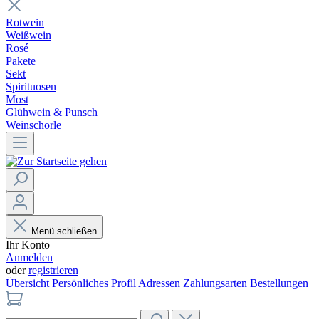
Rotwein
Weißwein
Rosé
Pakete
Sekt
Spirituosen
Most
Glühwein & Punsch
Weinschorle
Menü schließen
Ihr Konto
Anmelden
oder
registrieren
Übersicht
Persönliches Profil
Adressen
Zahlungsarten
Bestellungen