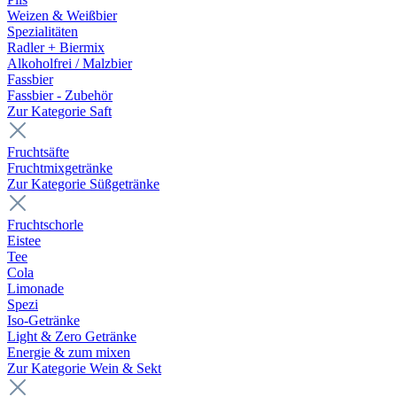
Weizen & Weißbier
Spezialitäten
Radler + Biermix
Alkoholfrei / Malzbier
Fassbier
Fassbier - Zubehör
Zur Kategorie Saft
Fruchtsäfte
Fruchtmixgetränke
Zur Kategorie Süßgetränke
Fruchtschorle
Eistee
Tee
Cola
Limonade
Spezi
Iso-Getränke
Light & Zero Getränke
Energie & zum mixen
Zur Kategorie Wein & Sekt