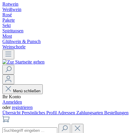
Rotwein
Weißwein
Rosé
Pakete
Sekt
Spirituosen
Most
Glühwein & Punsch
Weinschorle
Menü schließen
Ihr Konto
Anmelden
oder
registrieren
Übersicht
Persönliches Profil
Adressen
Zahlungsarten
Bestellungen