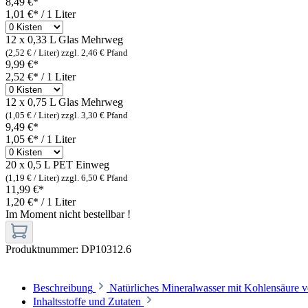
8,49 €*
1,01 €* / 1 Liter
12 x 0,33 L Glas
Mehrweg
(2,52 € / Liter)
zzgl. 2,46 € Pfand
9,99 €*
2,52 €* / 1 Liter
12 x 0,75 L Glas
Mehrweg
(1,05 € / Liter)
zzgl. 3,30 € Pfand
9,49 €*
1,05 €* / 1 Liter
20 x 0,5 L PET
Einweg
(1,19 € / Liter)
zzgl. 6,50 € Pfand
11,99 €*
1,20 €* / 1 Liter
Im Moment nicht bestellbar !
Produktnummer:
DP10312.6
Beschreibung
Natürliches Mineralwasser mit Kohlensäure ve
Inhaltsstoffe und Zutaten