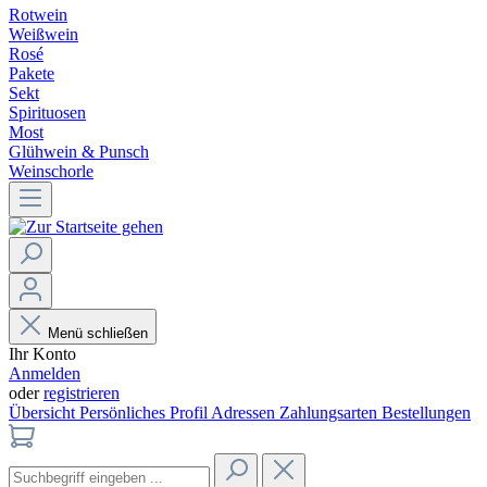
Rotwein
Weißwein
Rosé
Pakete
Sekt
Spirituosen
Most
Glühwein & Punsch
Weinschorle
Menü schließen
Ihr Konto
Anmelden
oder
registrieren
Übersicht
Persönliches Profil
Adressen
Zahlungsarten
Bestellungen