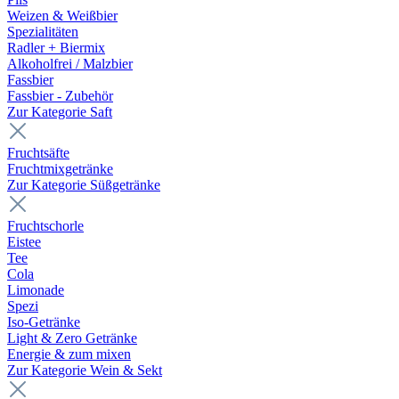
Weizen & Weißbier
Spezialitäten
Radler + Biermix
Alkoholfrei / Malzbier
Fassbier
Fassbier - Zubehör
Zur Kategorie Saft
Fruchtsäfte
Fruchtmixgetränke
Zur Kategorie Süßgetränke
Fruchtschorle
Eistee
Tee
Cola
Limonade
Spezi
Iso-Getränke
Light & Zero Getränke
Energie & zum mixen
Zur Kategorie Wein & Sekt