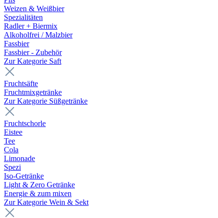
Weizen & Weißbier
Spezialitäten
Radler + Biermix
Alkoholfrei / Malzbier
Fassbier
Fassbier - Zubehör
Zur Kategorie Saft
Fruchtsäfte
Fruchtmixgetränke
Zur Kategorie Süßgetränke
Fruchtschorle
Eistee
Tee
Cola
Limonade
Spezi
Iso-Getränke
Light & Zero Getränke
Energie & zum mixen
Zur Kategorie Wein & Sekt