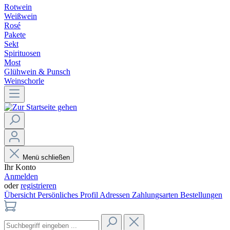
Rotwein
Weißwein
Rosé
Pakete
Sekt
Spirituosen
Most
Glühwein & Punsch
Weinschorle
Menü schließen
Ihr Konto
Anmelden
oder
registrieren
Übersicht
Persönliches Profil
Adressen
Zahlungsarten
Bestellungen